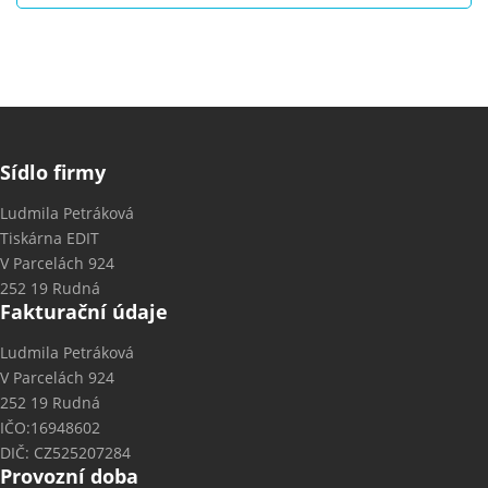
Sídlo firmy
Ludmila Petráková
Tiskárna EDIT
V Parcelách 924
252 19 Rudná
Fakturační údaje
Ludmila Petráková
V Parcelách 924
252 19 Rudná
IČO:16948602
DIČ: CZ525207284
Provozní doba