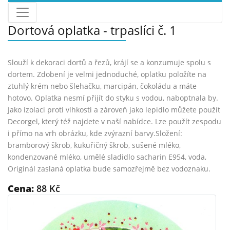
Dortová oplatka - trpaslíci č. 1
Slouží k dekoraci dortů a řezů, krájí se a konzumuje spolu s
dortem. Zdobení je velmi jednoduché, oplatku položíte na
ztuhlý krém nebo šlehačku, marcipán, čokoládu a máte
hotovo. Oplatka nesmí přijít do styku s vodou, naboptnala by.
Jako izolaci proti vlhkosti a zároveň jako lepidlo můžete použít
Decorgel, který též najdete v naší nabídce. Lze použít zespodu
i přímo na vrh obrázku, kde zvýrazní barvy.Složení:
bramborový škrob, kukuřičný škrob, sušené mléko,
kondenzované mléko, umělé sladidlo sacharin E954, voda,
Originál zaslaná oplatka bude samozřejmě bez vodoznaku.
Cena:
88 Kč