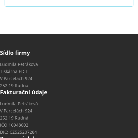
Sídlo firmy
Ludmila Petráková
Tiskárna EDIT
V Parcelách 924
252 19 Rudná
Fakturační údaje
Ludmila Petráková
V Parcelách 924
252 19 Rudná
IČO:16948602
DIČ: CZ525207284