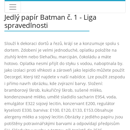
Jedlý papír Batman č. 1 - Liga
spravedlnosti
Slouží k dekoraci dortů a řezů, krájí se a konzumuje spolu s
dortem. Zdobení je velmi jednoduché, oplatku položíte na
ztuhlý krém nebo šlehačku, marcipán, čokoládu a máte
hotovo. Oplatka nesmí přijít do styku s vodou, naboptnala by.
Jako izolaci proti vlhkosti a zároveň jako lepidlo můžete použít
Decorgel, který též najdete v naší nabídce. Lze použít zespodu
i přímo navrh obrázku, kde zvýrazní barvy. Složení:
bramborový škrob, kukuřičný škrob, sušené mléko,
kondenzované mléko, umělé sladidlo sacharin E954, voda,
emulgátor E322 sojový lecitin, konzervant E200, regulátor
kyselosti E330, barviva: E100, E120, E133, E153.Obsahuje
alergeny mléko a sojový lecitin.Obrázky z jedlého papíru jsou
potištěny potravinářskými barvami a odpovídají předpisům